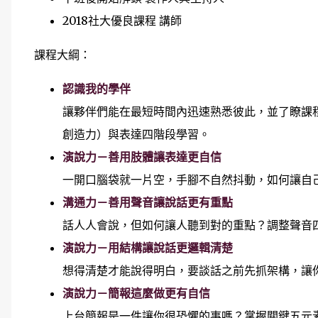
2018社大優良課程 講師
課程大綱：
認識我的學伴
讓夥伴們能在最短時間內迅速熟悉彼此，並了瞭課
創造力）與表達四階段學習。
演說力－善用肢體讓表達更自信
一開口腦袋就一片空，手腳不自然抖動，如何讓自
溝通力－善用聲音讓說話更有重點
話人人會說，但如何讓人聽到對的重點？調整聲音
演說力－用結構讓說話更邏輯清楚
想得清楚才能說得明白，要談話之前先抓架構，讓
演說力－簡報這麼做更有自信
上台簡報是一件讓你很恐懼的事嗎？掌握關鍵五元