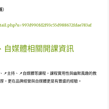
班
）
detail.php?u=997d990fd2f93c55d988672fdae783af
、自媒體相關開課資訊
達、📌主持、📌自媒體等課程，課程實用性與幽默風趣的教
厚，更在品牌經營與自媒體更是有豐盛的經驗。