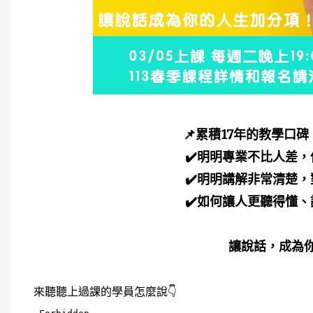
📌累積17年的教學口碑
✔️明明專業不比人差
✔️明明講解非常清楚
✔️如何讓人更聽得懂
讓說話，成為
來聽聽上過課的學員怎麼說👇