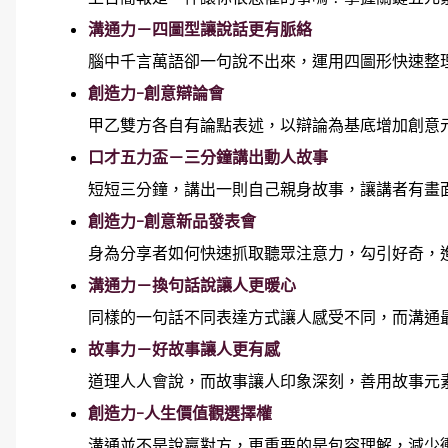
溝通力－四圖型讓說話更有脈絡
腦中千言萬語卻一句說不出來，運用四圖形快速整
創造力-創意辯論會
甲乙雙方各自有論點表述，以辯論為基底增加創意
口才五力盃－三分鐘講出動人故事
短短三分鐘，講出一則自己親身故事，讓講者有畫
創造力-創意新品發表會
身為分享者如何快速抓取聽眾注意力，勾引好奇，
溝通力－換句話說讓人更暖心
同樣的一句話不同表達方式讓人感受不同，而溝通
故事力－好故事讓人更有感
道理人人會說，而故事讓人印象深刻，善用故事元
創造力-人生價值觀選擇權
溝通並不是說贏對方，更重要的是包容理解，減少