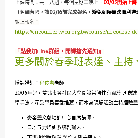
上課時間：共十八週，每個星期二晚上，
03/05開始上課
（名額有限，請02/16前完成報名，
避免到時無法順利進
線上報名：
https://encounter.twcu.org.tw/course/m_course_
『點我加Line群組，開課搶先通知』
更多關於春季班表達、主持
授課講師：
程俊憲
老師
2006年起，雙北市各社區大學開設常態性有關於 📌表
學手法，深受學員喜愛推薦，而本身現場活動主持經驗豐
麥客豐文創培訓中心首席講師、
口才五力培訓系統創辦人、
下班後開始解鎖 製作人與主持人、