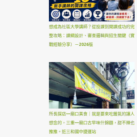
想成為社區大學講師？從投課到開課成功的完
整攻略：課綱設計、審查邏輯與招生關鍵（實
戰經驗分享）－2026版
所長探店—廟口美食｜就是要來吃鑊氣的讓人
想念的，三重—廟口古早味什錦麵，甜不辣也
推推。近三和國中捷運站