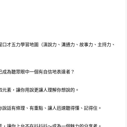
程口才五力學習地圖（演說力、溝通力、故事力、主持力、
己成為聽眾眼中一個有自信地表達者？
四元素，讓你用說更讓人理解你想說的。
你說話有條理、有重點、讓人迅速聽得懂、記得住。
素，讓你上台不在抖抖抖～成為一個魅力的分享者。