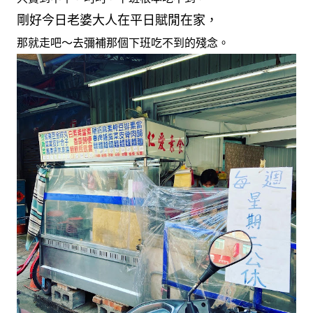
剛好今日老婆大人在平日賦閒在家，
那就走吧～去彌補那個下班吃不到的殘念。