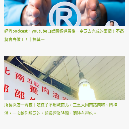
經營podcast、youtube自媒體頻道最後一定要去完成的事情！不然
將會白做工！｜擇其一
所長探店—宵夜｜吃粽子不用戰南北，三重大同南路肉粽、四神
湯，一次給你想要的，超長營業時間，隨時有得吃。