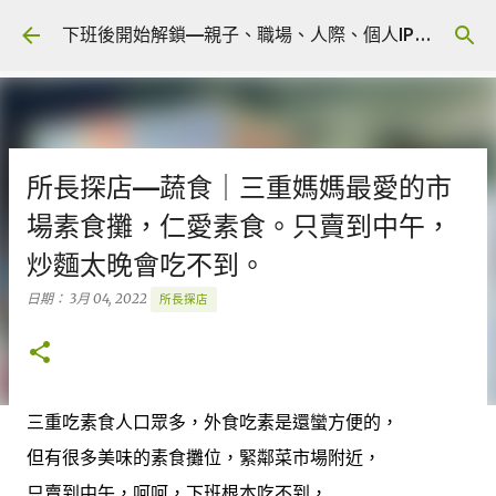
跳到主要內容
下班後開始解鎖—親子、職場、人際、個人IP 🎧 Podcast
所長探店—蔬食｜三重媽媽最愛的市
場素食攤，仁愛素食。只賣到中午，
炒麵太晚會吃不到。
日期：
3月 04, 2022
所長探店
三重吃素食人口眾多，外食吃素是還蠻方便的，
但有很多美味的素食攤位，緊鄰菜市場附近，
只賣到中午，呵呵，下班根本吃不到，