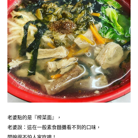
老婆點的是『榨菜面』，
老婆說：這在一般素食麵攤看不到的口味，
闆娘很不怕人家吃唷！