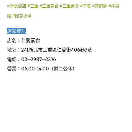
#所長探店
#三重
#三重美食
#三重素食
#午餐
#當歸麵
#榨菜
麵
#隨意小菜
店家資訊
店名：仁愛素食
地址：241新北市三重區仁愛街406巷3號
電話：02—2987—2236
營業：06:00~14:00（週二公休）