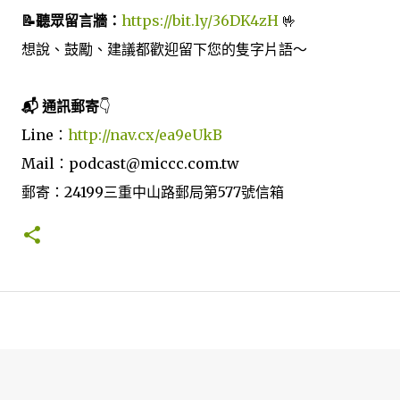
📝聽眾留言牆：
https://bit.ly/36DK4zH
🤟
想說、鼓勵、建議都歡迎留下您的隻字片語～
📬 通訊郵寄
👇
Line：
http://nav.cx/ea9eUkB
Mail：podcast@miccc.com.tw
郵寄：24199三重中山路郵局第577號信箱