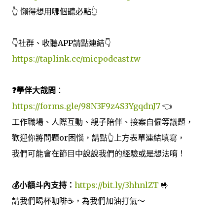
👆 懶得想用哪個聽必點👆
👇社群、收聽APP請點連結👇
https://taplink.cc/micpodcast.tw
❓學伴大哉問
：
https://forms.gle/98N3F9z4S3YgqdnJ7
👈
工作職場、人際互動、親子陪伴、接案自僱等議題，
歡迎你將問題or困惱，請點👆上方表單連結填寫，
我們可能會在節目中說說我們的經驗或是想法唷！
💰小額斗內支持：
https://bit.ly/3hhnlZT
🤟
請我們喝杯咖啡☕️，為我們加油打氣～