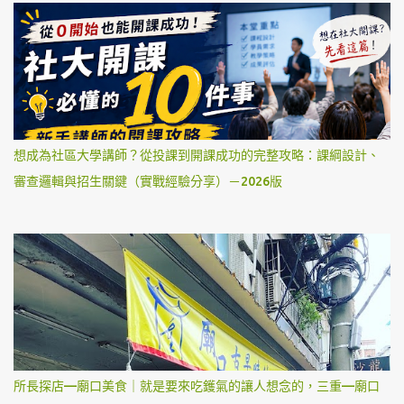
想成為社區大學講師？從投課到開課成功的完整攻略：課綱設計、
審查邏輯與招生關鍵（實戰經驗分享）－2026版
所長探店—廟口美食｜就是要來吃鑊氣的讓人想念的，三重—廟口