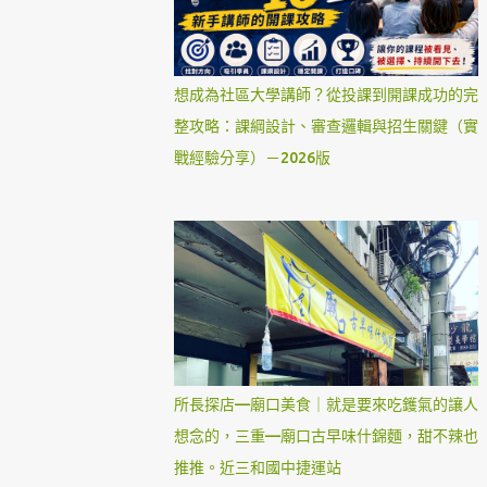
想成為社區大學講師？從投課到開課成功的完
整攻略：課綱設計、審查邏輯與招生關鍵（實
戰經驗分享）－2026版
所長探店—廟口美食｜就是要來吃鑊氣的讓人
想念的，三重—廟口古早味什錦麵，甜不辣也
推推。近三和國中捷運站