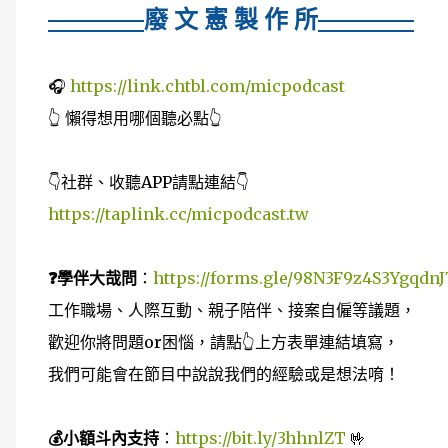
廢 文 憲 製 作 所
🎧
https://link.chtbl.com/micpodcast
👆 懶得想用哪個聽必點👆
👇社群、收聽APP請點連結👇
https://taplink.cc/micpodcast.tw
❓學伴大哉問
：
https://forms.gle/98N3F9z4S3YgqdnJ
工作職場、人際互動、親子陪伴、接案自僱等議題，
歡迎你將問題or困惱，請點👆上方表單連結填寫，
我們可能會在節目中說說我們的經驗或是想法唷！
💰小額斗內支持
：
https://bit.ly/3hhnlZT
🤟