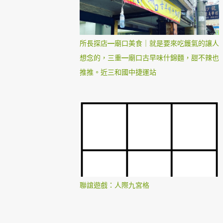
所長探店—廟口美食｜就是要來吃鑊氣的讓人
想念的，三重—廟口古早味什錦麵，甜不辣也
推推。近三和國中捷運站
聯誼遊戲：人際九宮格