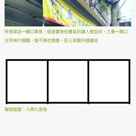
所長探店—廟口美食｜就是要來吃鑊氣的讓人想念的，三重—廟口
古早味什錦麵，甜不辣也推推。近三和國中捷運站
聯誼遊戲：人際九宮格