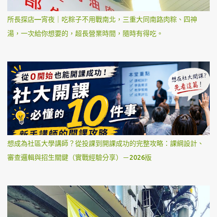
所長探店—宵夜｜吃粽子不用戰南北，三重大同南路肉粽、四神
湯，一次給你想要的，超長營業時間，隨時有得吃。
想成為社區大學講師？從投課到開課成功的完整攻略：課綱設計、
審查邏輯與招生關鍵（實戰經驗分享）－2026版