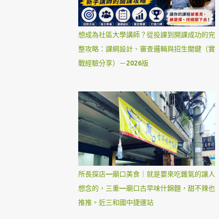
想成為社區大學講師？從投課到開課成功的完
整攻略：課綱設計、審查邏輯與招生關鍵（實
戰經驗分享）－2026版
所長探店—廟口美食｜就是要來吃鑊氣的讓人
想念的，三重—廟口古早味什錦麵，甜不辣也
推推。近三和國中捷運站