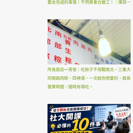
要去完成的事情！不然將會白做工！｜擇其一
所長探店—宵夜｜吃粽子不用戰南北，三重大
同南路肉粽、四神湯，一次給你想要的，超長
營業時間，隨時有得吃。