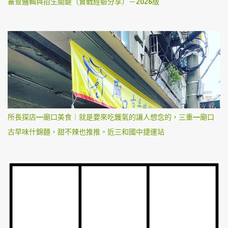
審查邏輯與招生關鍵（實戰經驗分享）－2026版
所長探店—廟口美食｜就是要來吃鑊氣的讓人想念的，三重—廟口
古早味什錦麵，甜不辣也推推。近三和國中捷運站