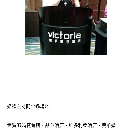
婚禮主持配合過場地：
世貿33婚宴會館、晶華酒店、維多利亞酒店、典華婚