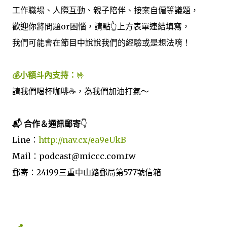
工作職場、人際互動、親子陪伴、接案自僱等議題，
歡迎你將問題or困惱，請點👆上方表單連結填寫，
我們可能會在節目中說說我們的經驗或是想法唷！
💰小額斗內支持：
🤟
請我們喝杯咖啡☕️，為我們加油打氣～
📬 合作＆通訊郵寄
👇
Line：
http://nav.cx/ea9eUkB
Mail：podcast@miccc.com.tw
郵寄：24199三重中山路郵局第577號信箱