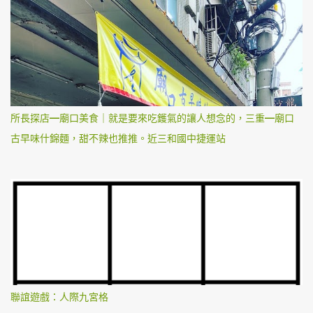
所長探店—廟口美食｜就是要來吃鑊氣的讓人想念的，三重—廟口
古早味什錦麵，甜不辣也推推。近三和國中捷運站
聯誼遊戲：人際九宮格