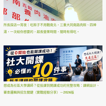
所長探店—宵夜｜吃粽子不用戰南北，三重大同南路肉粽、四神
湯，一次給你想要的，超長營業時間，隨時有得吃。
想成為社區大學講師？從投課到開課成功的完整攻略：課綱設計、
審查邏輯與招生關鍵（實戰經驗分享）－2026版