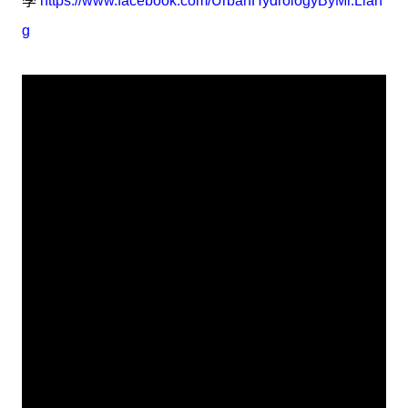
學
https://www.facebook.com/UrbanHydrologyByMr.Lian
g