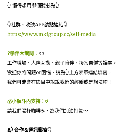
👆 懶得想用哪個聽必點👆
👇社群、收聽APP請點連結👇
https://www.mkfgroup.cc/self-media
❓學伴大哉問
：
👈
工作職場、人際互動、親子陪伴、接案自僱等議題，
歡迎你將問題or困惱，請點👆上方表單連結填寫，
我們可能會在節目中說說我們的經驗或是想法唷！
💰小額斗內支持：
🤟
請我們喝杯咖啡☕️，為我們加油打氣～
📬 合作＆通訊郵寄
👇