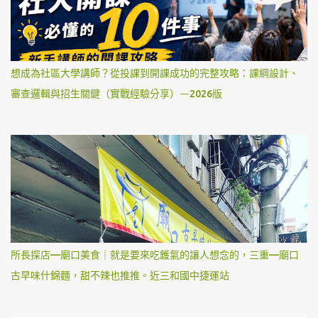
想成為社區大學講師？從投課到開課成功的完整攻略：課綱設計、
審查邏輯與招生關鍵（實戰經驗分享）－2026版
所長探店—廟口美食｜就是要來吃鑊氣的讓人想念的，三重—廟口
古早味什錦麵，甜不辣也推推。近三和國中捷運站