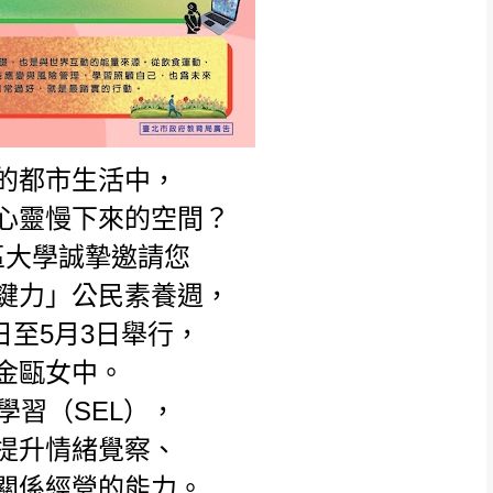
的都市生活中，
心靈慢下來的空間？
區大學誠摯邀請您
鍵力」公民素養週，
日至5月3日舉行，
金甌女中。
學習（SEL），
提升情緒覺察、
關係經營的能力。