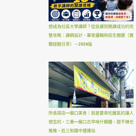
想成為社區大學講師？從投課到開課成功的完
整攻略：課綱設計、審查邏輯與招生關鍵（實
戰經驗分享）－2026版
所長探店—廟口美食｜就是要來吃鑊氣的讓人
想念的，三重—廟口古早味什錦麵，甜不辣也
推推。近三和國中捷運站