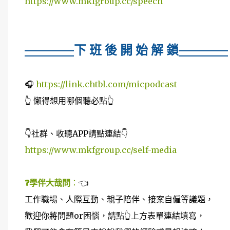
https://www.mkfgroup.cc/speech
下 班 後 開 始 解 鎖
🎧
https://link.chtbl.com/micpodcast
👆 懶得想用哪個聽必點👆
👇社群、收聽APP請點連結👇
https://www.mkfgroup.cc/self-media
❓學伴大哉問
：
👈
工作職場、人際互動、親子陪伴、接案自僱等議題，
歡迎你將問題or困惱，請點👆上方表單連結填寫，