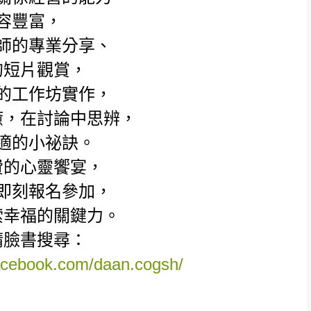
容豐富，
師的專業分享、
的短片觀賞，
的工作坊實作，
癒，在討論中思辨，
適的小祕訣。
費的心靈饗宴，
即刻報名參加，
索幸福的關鍵力。
請臉書搜尋：
acebook.com/daan.cogsh/