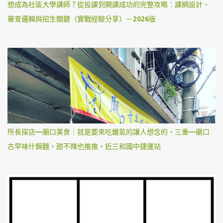
想成為社區大學講師？從投課到開課成功的完整攻略：課綱設計、
審查邏輯與招生關鍵（實戰經驗分享）－2026版
所長探店—廟口美食｜就是要來吃鑊氣的讓人想念的，三重—廟口
古早味什錦麵，甜不辣也推推。近三和國中捷運站