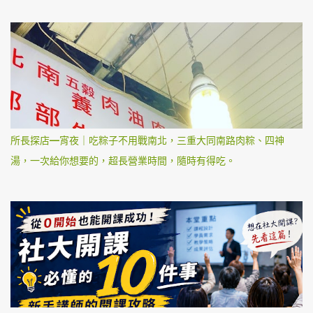
所長探店—宵夜｜吃粽子不用戰南北，三重大同南路肉粽、四神
湯，一次給你想要的，超長營業時間，隨時有得吃。