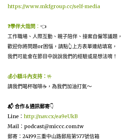
https://www.mkfgroup.cc/self-media
❓學伴大哉問
：
👈
工作職場、人際互動、親子陪伴、接案自僱等議題，
歡迎你將問題or困惱，請點👆上方表單連結填寫，
我們可能會在節目中說說我們的經驗或是想法唷！
💰小額斗內支持：
🤟
請我們喝杯咖啡☕️，為我們加油打氣～
📬 合作＆通訊郵寄
👇
Line：
http://nav.cx/ea9eUkB
Mail：podcast@miccc.com.tw
郵寄：24199三重中山路郵局第577號信箱