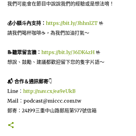
我們可能會在節目中說說我們的經驗或是想法唷！
💰小額斗內支持：
https://bit.ly/3hhnlZT
🤟
請我們喝杯咖啡☕️，為我們加油打氣～
📝聽眾留言牆：
https://bit.ly/36DK4zH
🤟
想說、鼓勵、建議都歡迎留下您的隻字片語～
📬 合作＆通訊郵寄
👇
Line：
http://nav.cx/ea9eUkB
Mail：podcast@miccc.com.tw
郵寄：24199三重中山路郵局第577號信箱