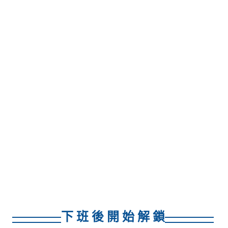
下 班 後 開 始 解 鎖