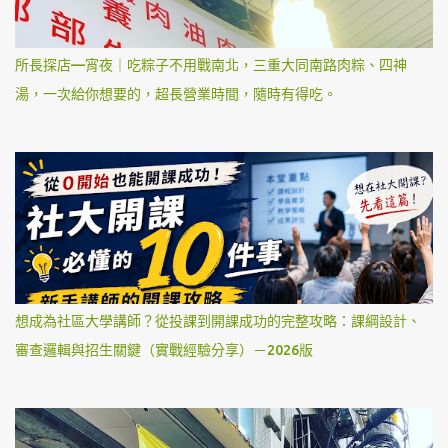
所長探店—宵夜｜吃粽子不用戰南北，三重大同南路肉粽、四神
湯，一次給你想要的，超長營業時間，隨時有得吃。
想成為社區大學講師？從投課到開課成功的完整攻略：課綱設計、
審查邏輯與招生關鍵（實戰經驗分享）－2026版