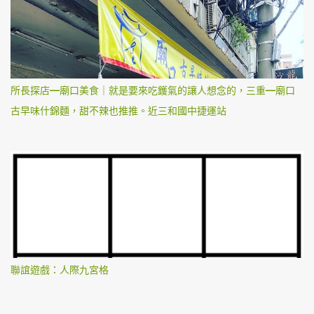
所長探店—廟口美食｜就是要來吃鑊氣的讓人想念的，三重—廟口
古早味什錦麵，甜不辣也推推。近三和國中捷運站
聯誼遊戲：人際九宮格