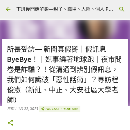
跳到主要內容
下班後開始解鎖—親子、職場、人際、個人IP 🎧 Podcast
所長受訪— 新聞真假掰｜假訊息
ByeBye！｜媒事繞著地球跑｜夜市問
卷是詐騙？！從溝通到辨別假訊息，
我們如何識破「惡性話術」？專訪程
俊憲（新莊、中正、大安社區大學老
師）
日期：
1月 22, 2023
🎧PODCAST、YOUTUBE