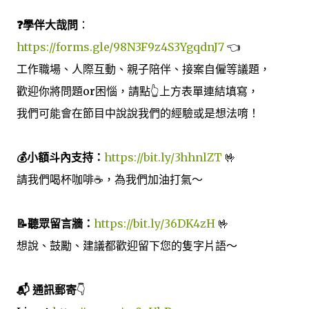
❓學伴大哉問
：
https://forms.gle/98N3F9z4S3YgqdnJ7
👈
工作職場、人際互動、親子陪伴、接案自僱等議題，
歡迎你將問題or困惱，請點👆上方表單連結填寫，
我們可能會在節目中說說我們的經驗或是想法唷！
💰小額斗內支持：
https://bit.ly/3hhnlZT
🤟
請我們喝杯咖啡☕️，為我們加油打氣～
📝聽眾留言牆：
https://bit.ly/36DK4zH
🤟
想說、鼓勵、建議都歡迎留下您的隻字片語～
📬 通訊郵寄
👇