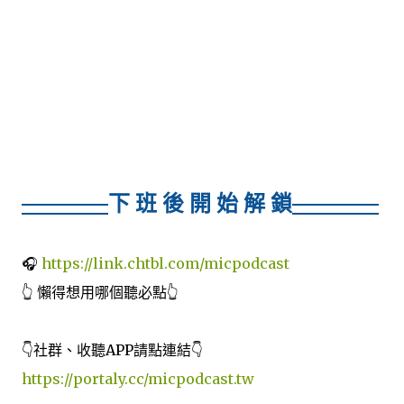
下 班 後 開 始 解 鎖
🎧
https://link.chtbl.com/micpodcast
👆 懶得想用哪個聽必點👆
👇社群、收聽APP請點連結👇
https://portaly.cc/micpodcast.tw