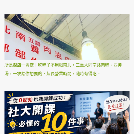
所長探店—宵夜｜吃粽子不用戰南北，三重大同南路肉粽、四神
湯，一次給你想要的，超長營業時間，隨時有得吃。