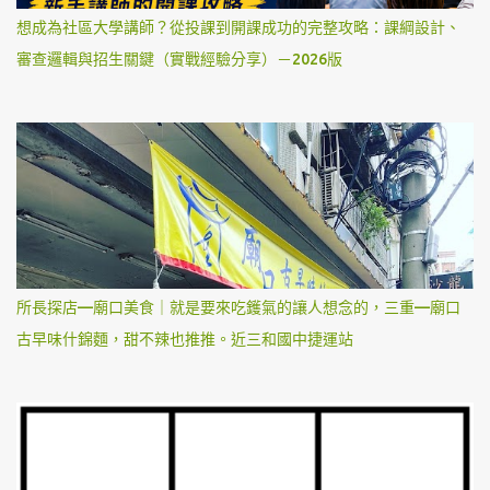
想成為社區大學講師？從投課到開課成功的完整攻略：課綱設計、
審查邏輯與招生關鍵（實戰經驗分享）－2026版
所長探店—廟口美食｜就是要來吃鑊氣的讓人想念的，三重—廟口
古早味什錦麵，甜不辣也推推。近三和國中捷運站