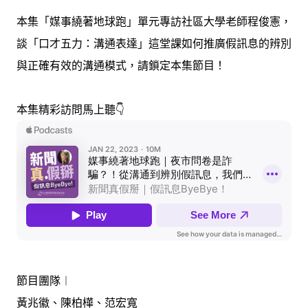
本集「媒事繞著地球跑」單元專訪社區大學老師程俊憲，
談「口才五力：溝通表達」這堂課如何推廣假訊息的辨別
與正確有效的溝通模式，請鎖定本集節目！
本集精彩訪問馬上聽👇
節目團隊︱
黃兆徽、陳柏樺、范宏寬