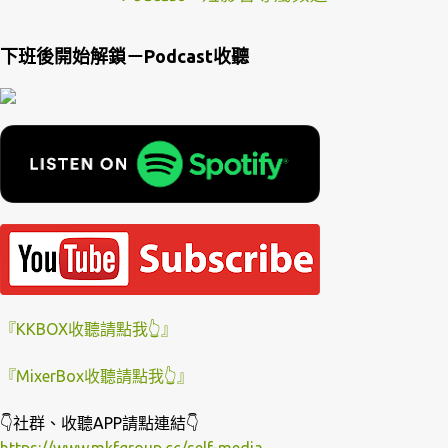
下班後開始解鎖－Podcast收聽
『KKBOX收聽請點我👆』
『MixerBox收聽請點我👆』
👇社群、收聽APP請點連結👇
https://www.mkfgroup.cc/self-media