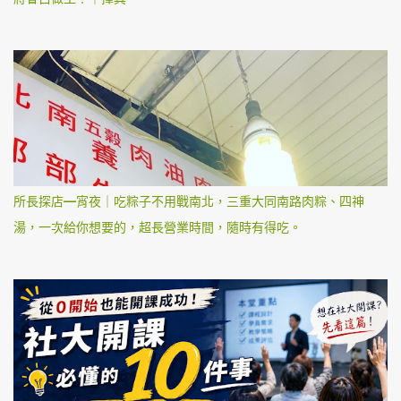
所長探店—宵夜｜吃粽子不用戰南北，三重大同南路肉粽、四神
湯，一次給你想要的，超長營業時間，隨時有得吃。