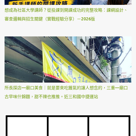
想成為社區大學講師？從投課到開課成功的完整攻略：課綱設計、
審查邏輯與招生關鍵（實戰經驗分享）－2026版
所長探店—廟口美食｜就是要來吃鑊氣的讓人想念的，三重—廟口
古早味什錦麵，甜不辣也推推。近三和國中捷運站