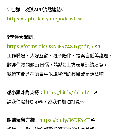
👇社群、收聽APP請點連結👇
https://taplink.cc/micpodcast.tw
❓學伴大哉問
：
https://forms.gle/98N3F9z4S3YgqdnJ7
👈
工作職場、人際互動、親子陪伴、接案自僱等議題，
歡迎你將問題or困惱，請點👆上方表單連結填寫，
我們可能會在節目中說說我們的經驗或是想法唷！
💰小額斗內支持：
https://bit.ly/3hhnlZT
🤟
請我們喝杯咖啡☕️，為我們加油打氣～
📝聽眾留言牆：
https://bit.ly/36DK4zH
🤟