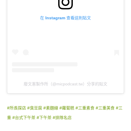
在 Instagram 查看這則貼文
廢文憲製作所（@micpodcast.tw）分享的貼文
#所長探店
#臭豆腐
#素麵線
#蘿蔔糕
#三重素食
#三重美食
#三
重
#台式下午茶
#下午茶
#排隊名店