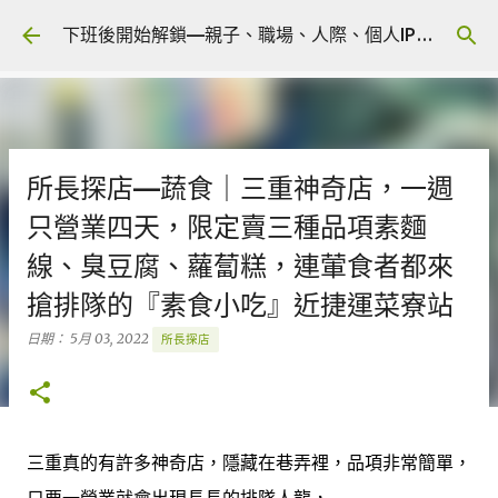
跳到主要內容
下班後開始解鎖—親子、職場、人際、個人IP 🎧 Podcast
所長探店—蔬食｜三重神奇店，一週
只營業四天，限定賣三種品項素麵
線、臭豆腐、蘿蔔糕，連葷食者都來
搶排隊的『素食小吃』近捷運菜寮站
日期：
5月 03, 2022
所長探店
三重真的有許多神奇店，隱藏在巷弄裡，品項非常簡單，