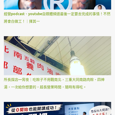
經營podcast、youtube自媒體頻道最後一定要去完成的事情！不然
將會白做工！｜擇其一
所長探店—宵夜｜吃粽子不用戰南北，三重大同南路肉粽、四神
湯，一次給你想要的，超長營業時間，隨時有得吃。