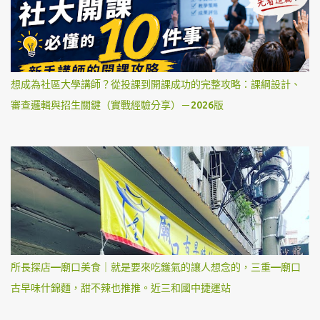
想成為社區大學講師？從投課到開課成功的完整攻略：課綱設計、
審查邏輯與招生關鍵（實戰經驗分享）－2026版
所長探店—廟口美食｜就是要來吃鑊氣的讓人想念的，三重—廟口
古早味什錦麵，甜不辣也推推。近三和國中捷運站