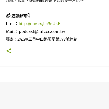
想說、鼓勵、建議都歡迎留下您的隻字片語～
📬 通訊郵寄
👇
Line：
http://nav.cx/ea9eUkB
Mail：podcast@miccc.com.tw
郵寄：24199三重中山路郵局第577號信箱