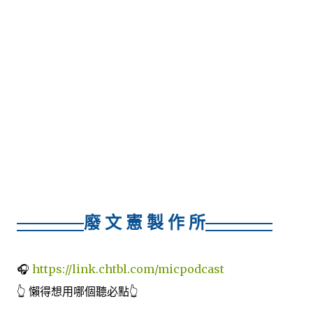
廢 文 憲 製 作 所
🎧
https://link.chtbl.com/micpodcast
👆 懶得想用哪個聽必點👆