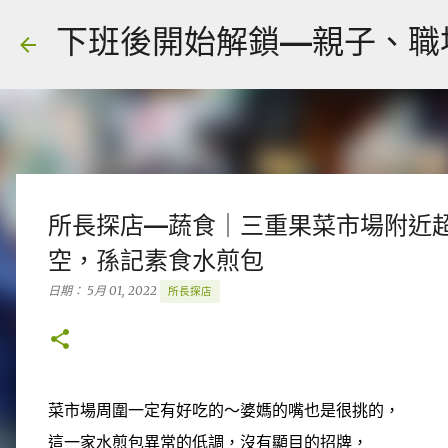
下班後開始解鎖—親子、職場、人
所長探店—蔬食｜三重果菜市場附近
空，孫記素食水煎包
日期：
5月 01, 2022
所長探店
菜市場周圍一定有好吃的～婆媽的嘴也是很挑的，
這一家水煎包異常的低調，沒有顯目的招牌，