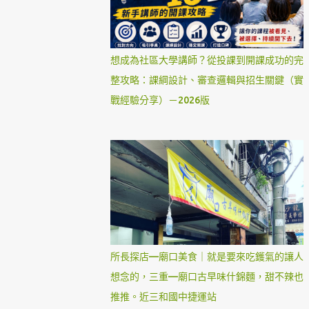
想成為社區大學講師？從投課到開課成功的完
整攻略：課綱設計、審查邏輯與招生關鍵（實
戰經驗分享）－2026版
所長探店—廟口美食｜就是要來吃鑊氣的讓人
想念的，三重—廟口古早味什錦麵，甜不辣也
推推。近三和國中捷運站