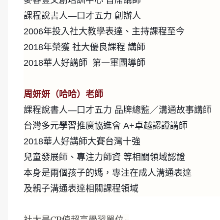
麥客豐文創培訓中心
首席講師
課程說書人
—
口才五力
創辦人
2006
年投入社大教學表達、主持課程至今
2018
年榮獲
社大優良課程
講師
2018
華人好講師
第一軍團導師
周妍妍（哈哈）老師
課程說書人
—
口才五力
品牌總監／溝通故事講師
台灣多元學習推廣協進會
A+
卓越認證講師
2018
華人好講師大賽台灣十強
兒童發展師、專注力師資
等相關領域認證
本身是兩個孩子的媽，專注在成人溝通表達
及親子溝通表達相關課程領域
社大是CP值超高學習單位~