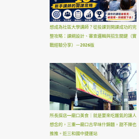
想成為社區大學講師？從投課到開課成功的完
整攻略：課綱設計、審查邏輯與招生關鍵（實
戰經驗分享）－2026版
所長探店—廟口美食｜就是要來吃鑊氣的讓人
想念的，三重—廟口古早味什錦麵，甜不辣也
推推。近三和國中捷運站