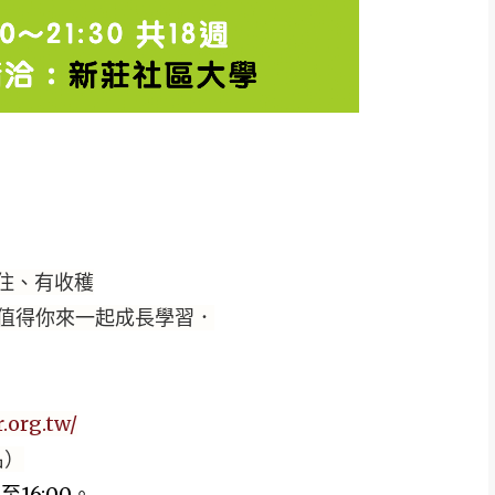
住、有收穫
值得你來一起成長學習．
.org.tw/
名）
16:00。