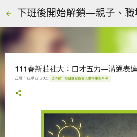
下班後開始解鎖—親子、職場、人
111春新莊社大：口才五力—溝通表
日期：
12月 12, 2021
Z樂猴年輕幫課程說書人主持事務所等