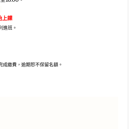
）
開始上課
利進班。
完成繳費，逾期恕不保留名額。