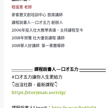
程俊憲 老師
麥客豐文創培訓中心
首席講師
課程說書人
—
口才五力
創辦人
2006
年投入社大教學表達、主持課程至今
2018
年榮獲
社大優良課程
講師
2018
華人好講師
第一軍團導師
課程說書人—口才五力
#口才五力讓你人生更給力
👇出沒社群、最新課程👇
https://storyman.soci.vip/
課程說書人Line@：
http://nav.cx/bv6leDt