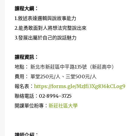
課程大綱：
1.敘述表達邏輯與說故事能力
2.能勇敢面對人將想法完整說出來
3.發展出屬於自己的說話魅力
課程資訊：
地點：
新北市新莊區中平路135號（新莊高中）
費用：
單堂250元/人、三堂500元/人
報名表：
https://forms.gle/MzJfi3Xg836kCLog9
聯絡電話：02-8994–3725
開課單位粉專：
新莊社區大學
講師介紹：