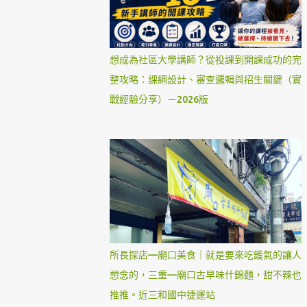
想成為社區大學講師？從投課到開課成功的完
整攻略：課綱設計、審查邏輯與招生關鍵（實
戰經驗分享）－2026版
所長探店—廟口美食｜就是要來吃鑊氣的讓人
想念的，三重—廟口古早味什錦麵，甜不辣也
推推。近三和國中捷運站