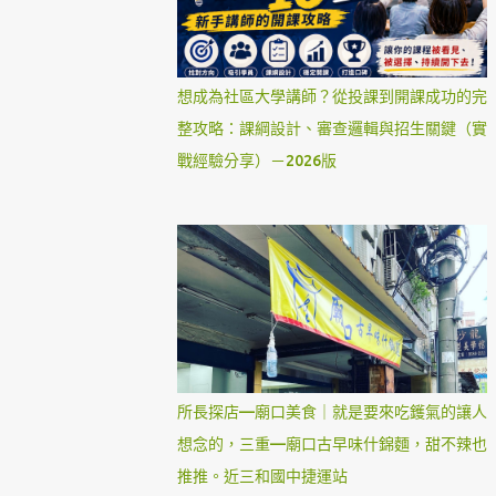
想成為社區大學講師？從投課到開課成功的完
整攻略：課綱設計、審查邏輯與招生關鍵（實
戰經驗分享）－2026版
所長探店—廟口美食｜就是要來吃鑊氣的讓人
想念的，三重—廟口古早味什錦麵，甜不辣也
推推。近三和國中捷運站