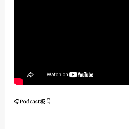
🎧Podcast板 👇