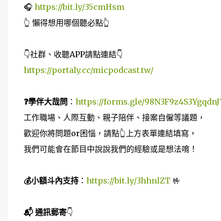
🎧
https://bit.ly/35cmHsm
👆 懶得想用哪個聽必點👆
👇社群、收聽APP請點連結👇
https://portaly.cc/micpodcast.tw/
❓學伴大哉問
：
https://forms.gle/98N3F9z4S3YgqdnJ
工作職場、人際互動、親子陪伴、接案自僱等議題，
歡迎你將問題or困惱，請點👆上方表單連結填寫，
我們可能會在節目中說說我們的經驗或是想法唷！
💰小額斗內支持
：
https://bit.ly/3hhnlZT
🤟
📬 通訊郵寄
👇