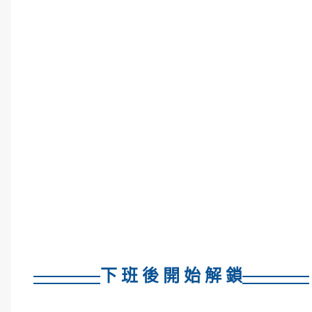
下 班 後 開 始 解 鎖