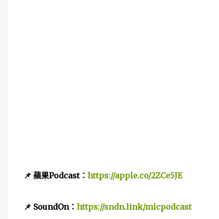
📌 蘋果Podcast：
https://apple.co/2ZCe5JE
📌
SoundOn：
https://sndn.link/micpodcast