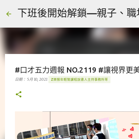
下班後開始解鎖—親子、職場、人
#口才五力週報 NO.2119 #讓視界更
日期：
5月 10, 2021
Z樂猴年輕幫課程說書人主持事務所等