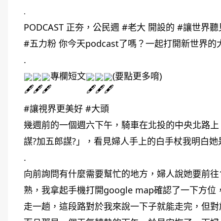
.
PODCAST 正夯，公民週 
#老大
 開設的 
#讓世界聽
#五力粉
 你今天podcast了嗎？一起打開新世界
.
專欄短文
(要點更多唷)
#讓視界更美好
#大頭
幾週前的一個週六下午，騎車在北投的中央北路上
謀?加五郎謀?」，看見婦人手上的白手杖我明白她
.
向前詢問有什麼需要幫忙的地方，婦人說她要前往1
熟，我拿起手機打開google map確認了一下
走一趟，這段路對於我來說一下子就能走完，但對