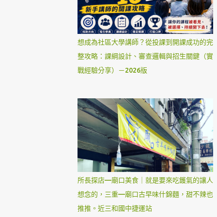
想成為社區大學講師？從投課到開課成功的完
整攻略：課綱設計、審查邏輯與招生關鍵（實
戰經驗分享）－2026版
所長探店—廟口美食｜就是要來吃鑊氣的讓人
想念的，三重—廟口古早味什錦麵，甜不辣也
推推。近三和國中捷運站