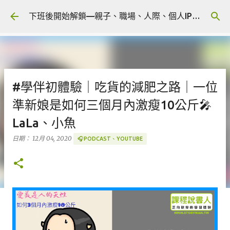
跳到主要內容
下班後開始解鎖—親子、職場、人際、個人IP 🎧 Podcast
#學伴初體驗｜吃貨的減肥之路｜一位
準新娘是如何三個月內激瘦10公斤🎤
LaLa、小魚
日期：
12月 04, 2020
🎧PODCAST、YOUTUBE