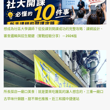
想成為社區大學講師？從投課到開課成功的完整攻略：課綱設計、
審查邏輯與招生關鍵（實戰經驗分享）－2026版
所長探店—廟口美食｜就是要來吃鑊氣的讓人想念的，三重—廟口
古早味什錦麵，甜不辣也推推。近三和國中捷運站