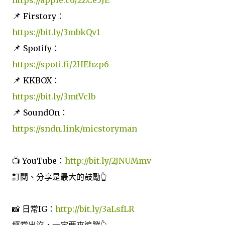
📌
Firstory：
https://bit.ly/3mbkQv1
📌
Spotify：
https://spoti.fi/2HEhzp6
📌
KKBOX：
https://bit.ly/3mtVclb
📌
SoundOn：
https://sndn.link/micstoryman
📺 YouTube：
http://bit.ly/2JNUMmv
訂閱、分享是最大的鼓勵👆
📸 日常IG：
http://bit.ly/3aLsfLR
經常出沒，一定要來追蹤👆