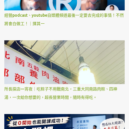
經營podcast、youtube自媒體頻道最後一定要去完成的事情！不然
將會白做工！｜擇其一
所長探店—宵夜｜吃粽子不用戰南北，三重大同南路肉粽、四神
湯，一次給你想要的，超長營業時間，隨時有得吃。