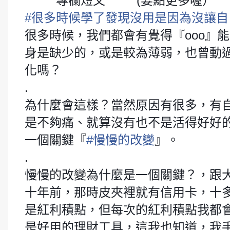
專欄短文
(要點更多喔）
🖋
🖋
🖋
🖋
🖋
🖋
#
很多時候學了發現沒用是因為沒讓自
很多時候，我們都會有覺得『ooo』
身是缺少的，或是較為薄弱，也曾動過念
化嗎？
.
為什麼會這樣？當然原因有很多，有
是不夠痛、就算沒有也不是活得好好
一個關鍵『
#
慢慢的改變
』。
.
慢慢的改變為什麼是一個關鍵？，跟
十年前，那時皮夾裡就有信用卡，十
是紅利積點，但每次的紅利積點我都
是好用的理財工具，這我也知道，我