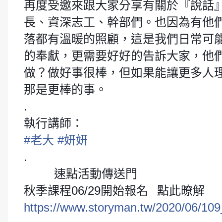
再度受邀來跟大家分享有關於『說話
長、資深志工、幹部們。也因為有他
落都有溫暖的照顧，這是我們日常可
的奉獻，更需要好好的告訴大家，他
做？做好事很棒，但如果能讓更多人
那是更棒的事。
.
執行講師：
#
老大
#
妍妍
.
速點活動傳送門
㊙️
㊙️
㊙️
㊙️
㊙️
㊙️
秋季課程06/29開始報名
點此暸解
👇
https://www.storyman.tw/2020/06/109