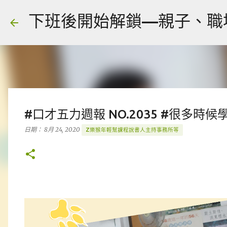
下班後開始解鎖—親子、職場、人
#口才五力週報 NO.2035 #很多
日期：
8月 24, 2020
Z樂猴年輕幫課程說書人主持事務所等