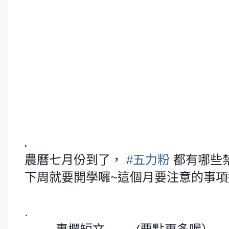
.
農曆七月份到了，
#
五力粉
都有哪些
下周就要開學囉~這個月要注意的事
😄
.