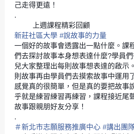
己走得更遠！
.
上週課程精彩回顧
👇
👇
👇
👇
👇
👇
新莊社區大學
#
說故事的力量
一個好的故事會透露出一點什麼。課
們去探討故事本身想表達什麼?學員
兒大家整理出每則故事想表達的啟示
則故事再由學員們去摸索故事中運用
感覺真的很簡單，但是真的要把故事
乎就是練習練習再練習，課程接近尾
故事跟親朋好友分享！
.
＃
新北市志願服務推廣中心
#
講出團