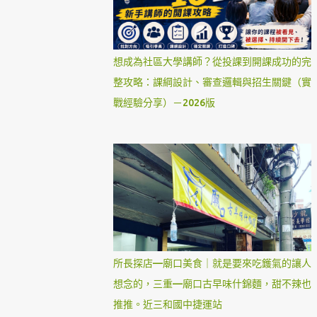
想成為社區大學講師？從投課到開課成功的完
整攻略：課綱設計、審查邏輯與招生關鍵（實
戰經驗分享）－2026版
所長探店—廟口美食｜就是要來吃鑊氣的讓人
想念的，三重—廟口古早味什錦麵，甜不辣也
推推。近三和國中捷運站