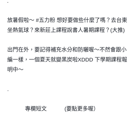
.
放暑假啦～ #五力粉 想好要做些什麼了嗎？去台東
坐熱氣球？來新莊上課程說書人暑期課程？(大推)
出門在外，要記得補充水分和防曬喔～不然會跟小
編一樣，一個夏天就變黑炭啦XDDD 下學期課程報
明中～
.
專欄短文
(要點更多喔）
🖋
🖋
🖋
🖋
🖋
🖋