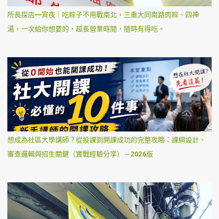
所長探店—宵夜｜吃粽子不用戰南北，三重大同南路肉粽、四神
湯，一次給你想要的，超長營業時間，隨時有得吃。
想成為社區大學講師？從投課到開課成功的完整攻略：課綱設計、
審查邏輯與招生關鍵（實戰經驗分享）－2026版