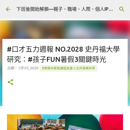
跳到主要內容
下班後開始解鎖—親子、職場、人際、個人IP 🎧 Podcast
#口才五力週報 NO.2028 史丹福大學
研究：#孩子FUN暑假3關鍵時光
日期：
7月 07, 2020
Z樂猴年輕幫課程說書人主持事務所等