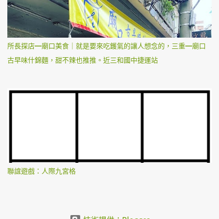
所長探店—廟口美食｜就是要來吃鑊氣的讓人想念的，三重—廟口
古早味什錦麵，甜不辣也推推。近三和國中捷運站
聯誼遊戲：人際九宮格