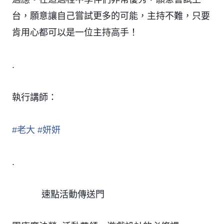
台，願意讓自己嘗試更多的可能，主持不難，只要
肯用心都可以是一位主持高手！
.
執行講師：
#
老大
#
妍妍
.
速點活動傳送門
㊙️
㊙️
㊙️
㊙️
㊙️
㊙️