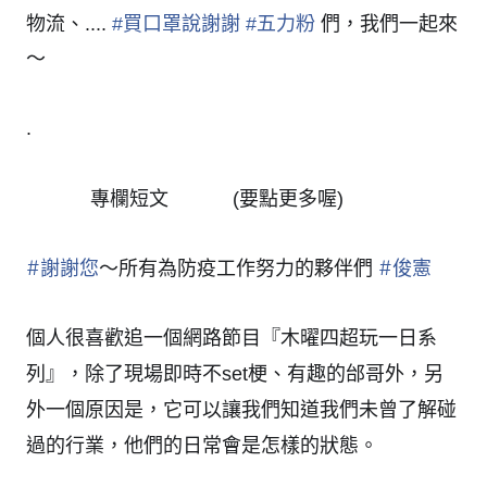
物流、....
#
買口罩說謝謝
#
五力粉
們，我們一起來
～
.
專欄短文
(要點更多喔)
🖋
🖋
🖋
🖋
🖋
🖋
#
謝謝您
#
俊憲
～所有為防疫工作努力的夥伴們
個人很喜歡追一個網路節目『木曜四超玩一日系
列』，除了現場即時不set梗、有趣的邰哥外，另
外一個原因是，它可以讓我們知道我們未曾了解碰
過的行業，他們的日常會是怎樣的狀態。