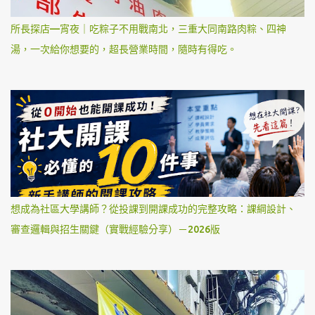
所長探店—宵夜｜吃粽子不用戰南北，三重大同南路肉粽、四神
湯，一次給你想要的，超長營業時間，隨時有得吃。
想成為社區大學講師？從投課到開課成功的完整攻略：課綱設計、
審查邏輯與招生關鍵（實戰經驗分享）－2026版