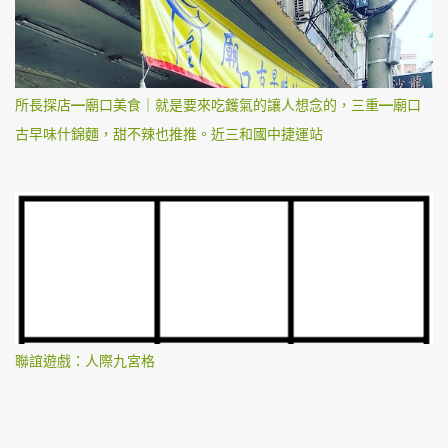
所長探店—廟口美食｜就是要來吃鑊氣的讓人想念的，三重—廟口
古早味什錦麵，甜不辣也推推。近三和國中捷運站
聯誼遊戲：人際九宮格