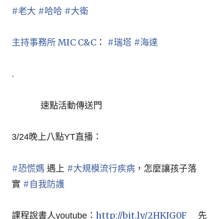
#
老大
#
哈哈
#
大衛
主持事務所 MIC C&C
#
瑞塔
#
海達
：
.
速點活動傳送門
㊙️
㊙️
㊙️
㊙️
㊙️
㊙️
3/24晚上八點YT直播：
#
恐慌媽
#
大規模流行疾病
遇上
，怎麼讓孩子落
#
自我防護
實
http://bit.ly/2HKJG0F
課程說書人youtube：
先