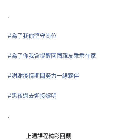
.
#
為了我你堅守崗位
#
為了你我會提醒回國親友乖乖在家
#
謝謝疫情期間努力一線夥伴
#
黑夜過去迎接黎明
.
上週課程精彩回顧
👇
👇
👇
👇
👇
👇