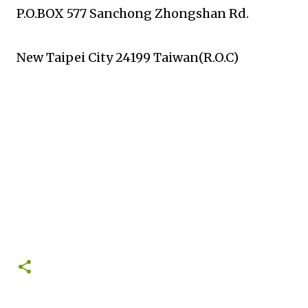
P.O.BOX 577 Sanchong Zhongshan Rd.
New Taipei City 24199 Taiwan(R.O.C)