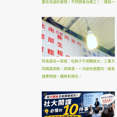
要去完成的事情！不然將會白做工！｜擇其一
所長探店—宵夜｜吃粽子不用戰南北，三重大
同南路肉粽、四神湯，一次給你想要的，超長
營業時間，隨時有得吃。