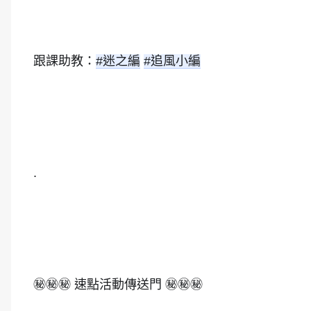
跟課助教：
#迷之編
#追風小編
.
㊙️㊙️㊙️ 速點活動傳送門 ㊙️㊙️㊙️