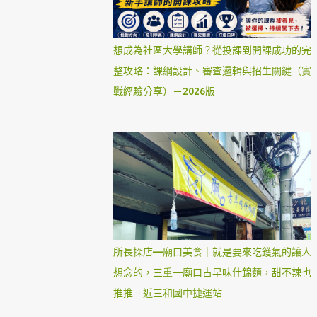
想成為社區大學講師？從投課到開課成功的完
整攻略：課綱設計、審查邏輯與招生關鍵（實
戰經驗分享）－2026版
所長探店—廟口美食｜就是要來吃鑊氣的讓人
想念的，三重—廟口古早味什錦麵，甜不辣也
推推。近三和國中捷運站