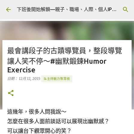
跳到主要內容
下班後開始解鎖—親子、職場、人際、個人IP 🎧 Podcast
最會講段子的古蹟導覽員，整段導覽
讓人笑不停～#幽默鍛鍊Humor
Exercise
日期：
12月 12, 2015
📝主持魅力聚眾術
這幾年，很多人問我說～
怎麼在很多人面前談話可以展現出幽默感？
可以讓台下觀眾開心的笑？