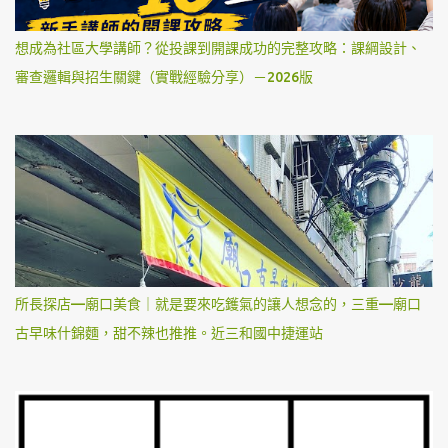
想成為社區大學講師？從投課到開課成功的完整攻略：課綱設計、
審查邏輯與招生關鍵（實戰經驗分享）－2026版
所長探店—廟口美食｜就是要來吃鑊氣的讓人想念的，三重—廟口
古早味什錦麵，甜不辣也推推。近三和國中捷運站