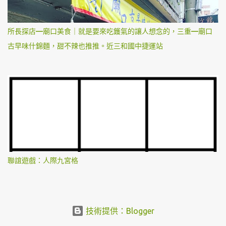
所長探店—廟口美食｜就是要來吃鑊氣的讓人想念的，三重—廟口
古早味什錦麵，甜不辣也推推。近三和國中捷運站
聯誼遊戲：人際九宮格
技術提供：Blogger