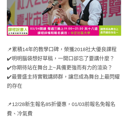
📌累積14年的教學口碑，榮獲2018社大優良課程
✔️明明腦袋想好草稿，一開口卻忘了要講什麼？
✔️你期待站在舞台上~具備更強而有力的渲染？
✔️最豐盛主持實戰講師群，讓您成為舞台上最閃耀
的存在
📌12/28新生報名85折優惠，01/03前報名免報名
費、冷氣費