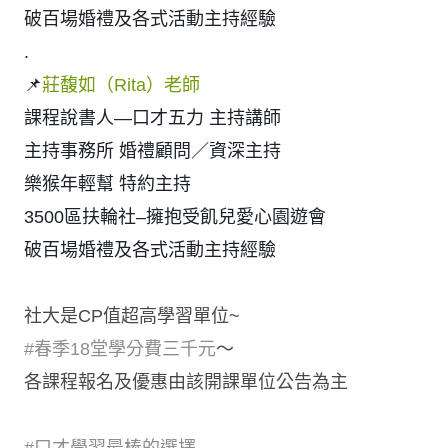
破百場婚禮及各式活動主持經驗
.
📌
莊馥如（Rita）老師
課程說書人—口才五力 主持講師
主持事務所 婚禮顧問／資深主持
樂猴年輕幫 特約主持
3500區扶輪社–擁抱受飢兒愛心園遊會
破百場婚禮及各式活動主持經驗
社大是CP值超高學習單位~
#春季18堂學分費三千元
～
各課程報名及優惠由該開課單位公告為主
#口才學習最棒的選擇