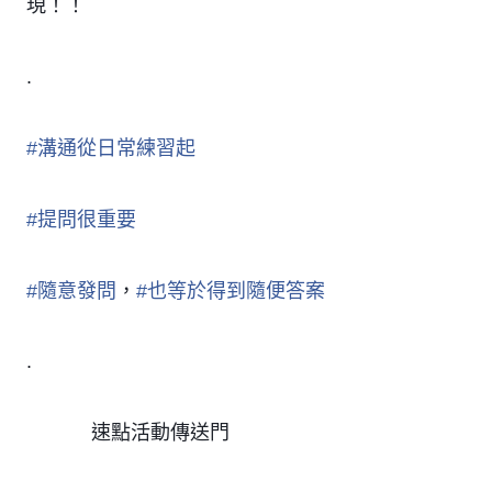
現！！
.
#
溝通從日常練習起
#
提問很重要
#
隨意發問
，
#
也等於得到隨便答案
.
速點活動傳送門
㊙️
㊙️
㊙️
㊙️
㊙️
㊙️