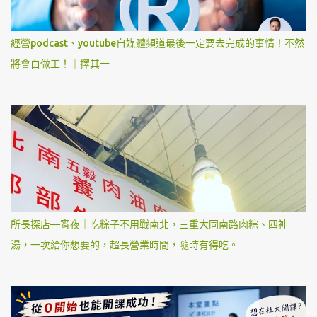
經營podcast、youtube自媒體頻道最後一定要去完成的事情！不然
將會白做工！｜擇其一
所長探店—宵夜｜吃粽子不用戰南北，三重大同南路肉粽、四神
湯，一次給你想要的，超長營業時間，隨時有得吃。