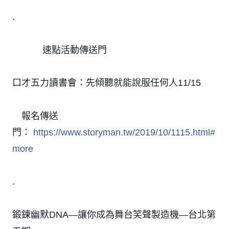
.
速點活動傳送門
㊙️
㊙️
㊙️
㊙️
㊙️
㊙️
口才五力讀書會：先傾聽就能說服任何人11/15
報名傳送
👉
門：
https://www.storyman.tw/2019/10/1115.html#
more
.
鍛鍊幽默DNA—讓你成為舞台笑聲製造機—台北第