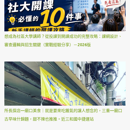
想成為社區大學講師？從投課到開課成功的完整攻略：課綱設計、
審查邏輯與招生關鍵（實戰經驗分享）－2026版
所長探店—廟口美食｜就是要來吃鑊氣的讓人想念的，三重—廟口
古早味什錦麵，甜不辣也推推。近三和國中捷運站