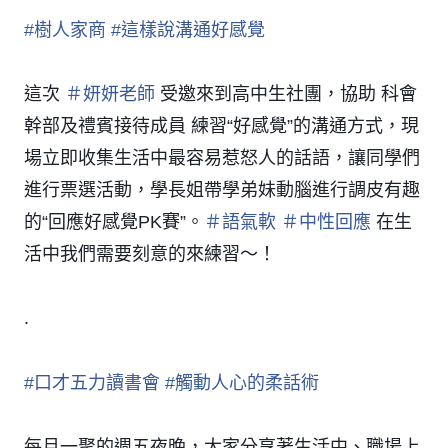
#
樹人家商
#
這樣說溝通好感覺
這次
＃
妍妍老師
受邀來到高中生社團，協助 科會
幹部及禮賓接待成員 練習“好感覺”的溝通方式，現
場立即收集生活中最容易惹怒人的話語，讓同學們
進行票選活動，學長姐帶學弟妹動腦進行調皮有趣
的“回應好感覺PK賽”。
＃
語氣軟
＃
中性回應
在生
活中我們需要刻意的來練習～！
.
#
口才五力讀書會
#
觸動人心的柔話術
每月一聚的週五夜晚，大家分享著生活中、職場上