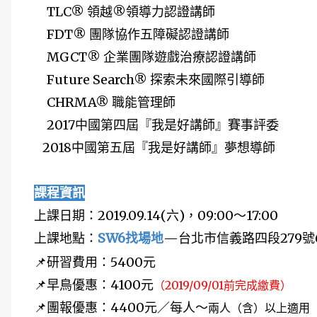
TLC® 領越®領導力認證講師
FDT® 團隊協作五障礙認證講師
MGCT® 企業團隊遊戲治療認證講師
Future Search® 探索未來國際引導師
CHRMA® 職能管理師
2017中國第四屆『我是好講師』賽事評委
2018中國第五屆『我是好講師』夢想導師
課程資訊
上課日期：2019.09.14(六)，09:00～17:00
上課地點：
SW6找場地
—
台北市信義路四段279號
📌研習費用：5400元
📌早鳥優惠：4100元
（2019/09/01前完成繳費）
📌團報優惠：4400元／每人～
兩人（含）以上適用