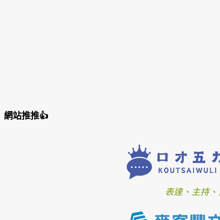
網站推推👍
表達、主持、