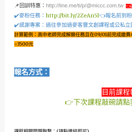
📌回訓特惠
：
http://line.me/ti/p/@miccc.com.tw
👈
✔️麥粉任務：
http://bit.ly/2ZeAn5l
👈報名前到
✔️感謝專案：
過往參加過麥客豐文創課程或公私立
計算範例：高中老師完成解鎖任務且在09/01前完成繳費4
=3500元
報名方式：
目前課程
👉下次課程敲碗請點
課程相關問題聯繫：(請點連結即可)