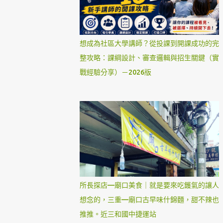
想成為社區大學講師？從投課到開課成功的完
整攻略：課綱設計、審查邏輯與招生關鍵（實
戰經驗分享）－2026版
所長探店—廟口美食｜就是要來吃鑊氣的讓人
想念的，三重—廟口古早味什錦麵，甜不辣也
推推。近三和國中捷運站