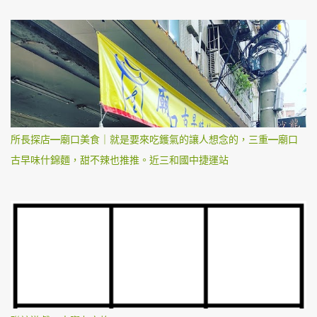
所長探店—廟口美食｜就是要來吃鑊氣的讓人想念的，三重—廟口
古早味什錦麵，甜不辣也推推。近三和國中捷運站