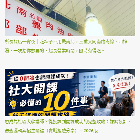
所長探店—宵夜｜吃粽子不用戰南北，三重大同南路肉粽、四神
湯，一次給你想要的，超長營業時間，隨時有得吃。
想成為社區大學講師？從投課到開課成功的完整攻略：課綱設計、
審查邏輯與招生關鍵（實戰經驗分享）－2026版