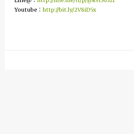
Line@：
http://line.me/ti/p/@kvi5632f
Youtube：
http://bit.ly/2V8iD5x