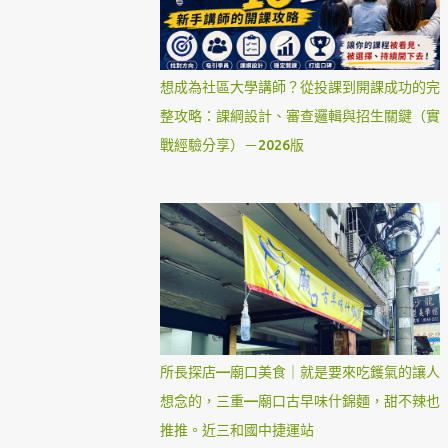
想成為社區大學講師？從投課到開課成功的完
整攻略：課綱設計、審查邏輯與招生關鍵（實
戰經驗分享）－2026版
所長探店—廟口美食｜就是要來吃鑊氣的讓人
想念的，三重—廟口古早味什錦麵，甜不辣也
推推。近三和國中捷運站