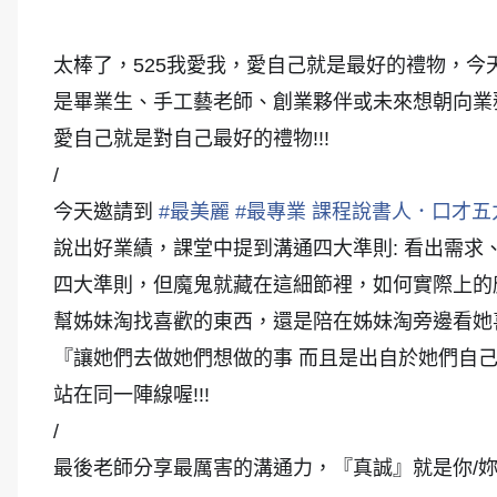
太棒了，525我愛我，愛自己就是最好的禮物，
是畢業生、手工藝老師、創業夥伴或未來想朝向業
愛自己就是對自己最好的禮物!!!
/
今天邀請到
#
最美麗
#
最專業
課程說書人．口才五
說出好業績，課堂中提到溝通四大準則: 看出需
四大準則，但魔鬼就藏在這細節裡，如何實際上的應
幫姊妹淘找喜歡的東西，還是陪在姊妹淘旁邊看她
『讓她們去做她們想做的事 而且是出自於她們自
站在同一陣線喔!!!
/
最後老師分享最厲害的溝通力，『真誠』就是你/妳的