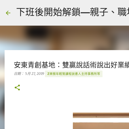
下班後開始解鎖—親子、職場、人
安東青創基地：雙贏說話術說出好業績1
日期：
5月 27, 2019
Z樂猴年輕幫課程說書人主持事務所等