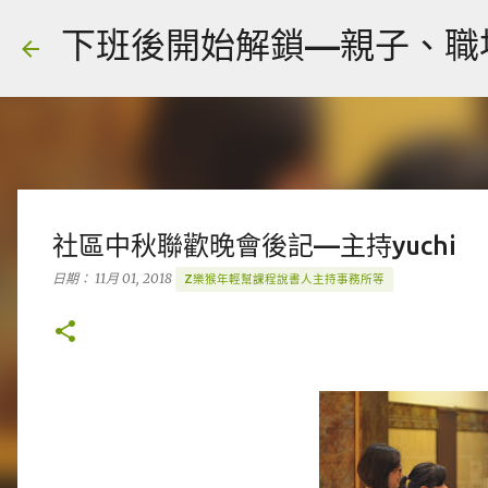
下班後開始解鎖—親子、職場、人
社區中秋聯歡晚會後記—主持yuchi
日期：
11月 01, 2018
Z樂猴年輕幫課程說書人主持事務所等