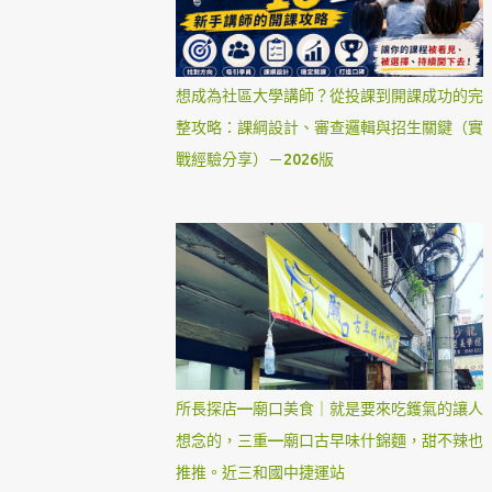
想成為社區大學講師？從投課到開課成功的完
整攻略：課綱設計、審查邏輯與招生關鍵（實
戰經驗分享）－2026版
所長探店—廟口美食｜就是要來吃鑊氣的讓人
想念的，三重—廟口古早味什錦麵，甜不辣也
推推。近三和國中捷運站