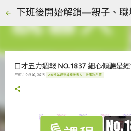
下班後開始解鎖—親子、職場、人
口才五力週報 NO.1837 細心傾聽是
日期：
9月 10, 2018
Z樂猴年輕幫課程說書人主持事務所等