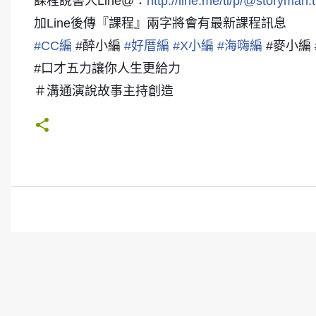
課程說書人Line@：
http://line.me/ti/p/@storyman.
加Line後傳『課程』兩字將會有最新課程訊息
#
CC編
#醉小編
#
好厝編
#
X小編
#
海嗨編
#麥小編 
#口才五力讓你人生更給力
＃溝通演說故事主持創造