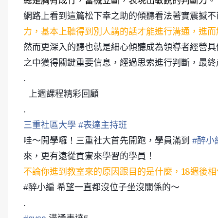
總是胸有成竹，當機立斷，表現出敏銳的判斷力。
網路上看到這篇松下幸之助的傾聽看法著實震撼不
力
聽得到別人講的話才能進行溝通
進而
，基本上
，
然而更深入的聽也就是細心傾聽成為領導者經營具
之中獲得關鍵重要信息，經過思索進行判斷，最終
.
上週課程精彩回顧
.
三重社區大學
#
表達主持班
哇～開學囉！三重社大首先開跑，學員滿到
#
醉小
來，更有遠從貢寮來學習的學員！
不論你進到教室來的原因跟目的是什麼
18週後
，
#醉小編 希望一直都沒位子坐沒關係的～
.