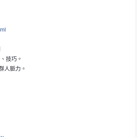
tml
門
論、技巧。
群人脈力。