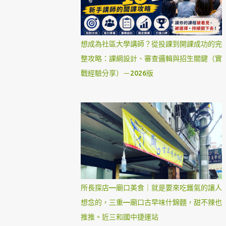
想成為社區大學講師？從投課到開課成功的完
整攻略：課綱設計、審查邏輯與招生關鍵（實
戰經驗分享）－2026版
所長探店—廟口美食｜就是要來吃鑊氣的讓人
想念的，三重—廟口古早味什錦麵，甜不辣也
推推。近三和國中捷運站