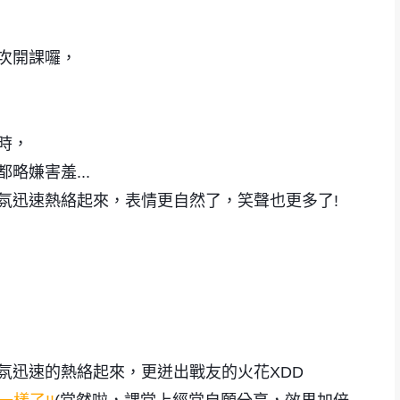
次開課囉，
時，
略嫌害羞...
氛迅速熱絡起來，表情更自然了，笑聲也更多了!
!
氛迅速的熱絡起來，更迸出戰友的火花XDD