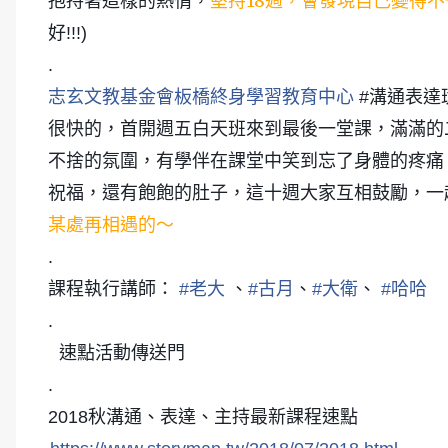
堅持18週
會發現自己變得不
抱持著這樣的熱情，
，
好!!!)
.
志玄文教基金會板橋終身學習教育中心
#溝通表達
很快的，首開週五白天班來到最後一堂課，滿滿的
不捨的氛圍，有學伴在課堂中笑到忘了身體的疼痛
祝福，還有飽飽的肚子，這十週大家互相鼓勵，一
某處再相遇的～
.
課程執行講師：
#
老大
、
#
古月
、
#
大衛
、
#
哈哈
.
速點活動傳送門
.
2018秋溝通、表達、主持最新課程速點