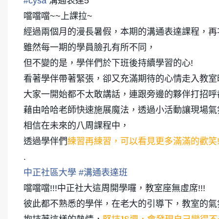
#
cysa
溝通表達5
噹噹噹~~上課拉~
經過兩個月的漫長暑假，本期的溝通表達課程，再
雖然每一期的學員臉孔有所不同，
但不變的是，學伴們於下班後持續學習的心!
看著學伴帶著緊張，卻又充滿期待的心情走入教室
大家一開始都不太敢講話，連跟旁邊的夥伴打招呼都
藉由哈哈老師快速施展魔法，透過小活動讓現場氣
相信在未來的八周課程中，
練習再練習
可以看見更多滿滿的歡笑
透過學伴們
，
.
中正社區大學
#
溝通表達班
噹噹噹!!!中正社大這周開學囉，教室座無虛席!!!
彼此都不熟悉的學伴，在老大的引導下，教室的氣