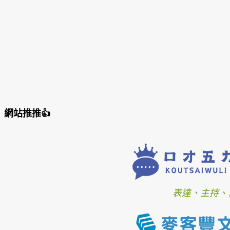
網站推推👍
表達、主持、