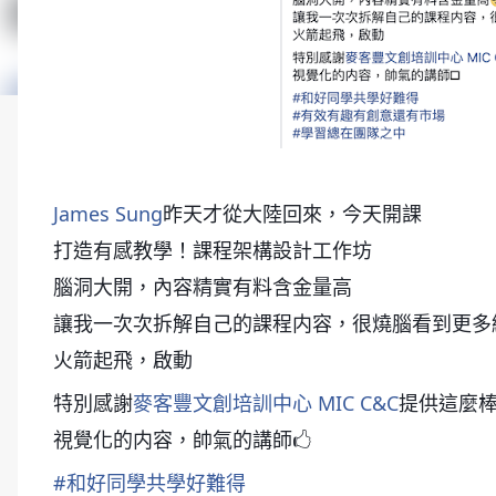
James Sung
昨天才從大陸回來，今天開課
打造有感教學！課程架構設計工作坊
😁
腦洞大開，內容精實有料含金量高
😎
讓我一次次拆解自己的課程内容，很燒腦看到更多
火箭起飛，啟動
特別感謝
麥客豐文創培訓中心 MIC C&C
提供這麼
視覺化的内容，帥氣的講師🖒
#
和好同學共學好難得