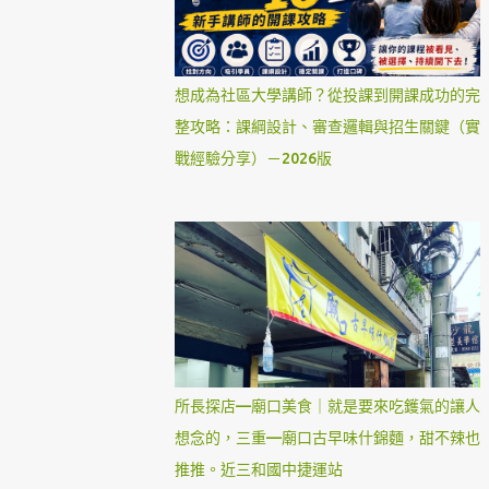
想成為社區大學講師？從投課到開課成功的完
整攻略：課綱設計、審查邏輯與招生關鍵（實
戰經驗分享）－2026版
所長探店—廟口美食｜就是要來吃鑊氣的讓人
想念的，三重—廟口古早味什錦麵，甜不辣也
推推。近三和國中捷運站