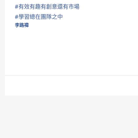
#
有效有趣有創意還有市場
#
學習總在團隊之中
李路禕