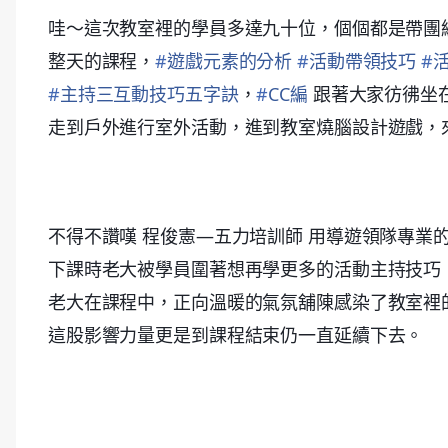
哇～這次教室裡的學員多達九十位，個個都是帶團
整天的課程，
#
遊戲元素的分析
#
活動帶領技巧
#
#
主持三互動技巧五字訣
，
#
CC編
跟著大家彷彿坐
走到戶外進行室外活動，進到教室燒腦設計遊戲，
不得不讚嘆 程俊憲—五力培訓師 用導遊領隊專業
下課時老大被學員圍著想再學更多的活動主持技巧
老大在課程中，正向溫暖的氣氛舖陳感染了教室裡
這股影響力量更是到課程結束仍一直延續下去。