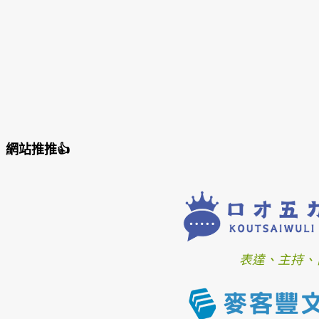
網站推推👍
表達、主持、