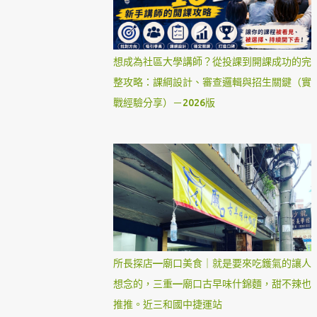
想成為社區大學講師？從投課到開課成功的完
整攻略：課綱設計、審查邏輯與招生關鍵（實
戰經驗分享）－2026版
所長探店—廟口美食｜就是要來吃鑊氣的讓人
想念的，三重—廟口古早味什錦麵，甜不辣也
推推。近三和國中捷運站