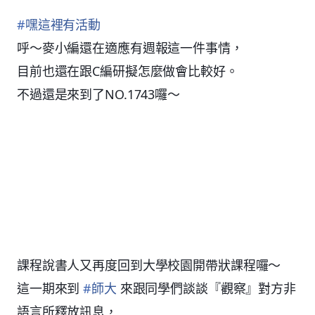
#
嘿這裡有活動
呼～麥小編還在適應有週報這一件事情，
目前也還在跟C編研擬怎麼做會比較好。
不過還是來到了NO.1743囉～
課程說書人又再度回到大學校園開帶狀課程囉～
這一期來到
#
師大
來跟同學們談談『觀察』對方非
語言所釋放訊息，