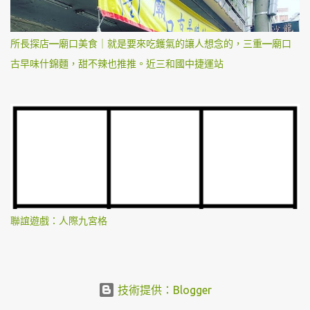
所長探店—廟口美食｜就是要來吃鑊氣的讓人想念的，三重—廟口
古早味什錦麵，甜不辣也推推。近三和國中捷運站
聯誼遊戲：人際九宮格
技術提供：Blogger