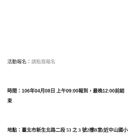
活動報名：
請點我報名
時間：106年04月08日 上午09:00報到，最晚12:00前結
束
地點
：
臺北市新生北路
二段
53
之
3
號
2
樓
B
室
(近
中山國小