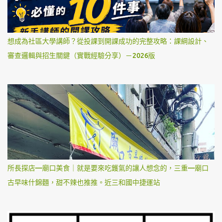
想成為社區大學講師？從投課到開課成功的完整攻略：課綱設計、
審查邏輯與招生關鍵（實戰經驗分享）－2026版
所長探店—廟口美食｜就是要來吃鑊氣的讓人想念的，三重—廟口
古早味什錦麵，甜不辣也推推。近三和國中捷運站