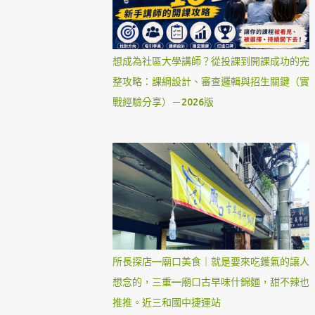
想成為社區大學講師？從投課到開課成功的完
整攻略：課綱設計、審查邏輯與招生關鍵（實
戰經驗分享）－2026版
所長探店—廟口美食｜就是要來吃鑊氣的讓人
想念的，三重—廟口古早味什錦麵，甜不辣也
推推。近三和國中捷運站