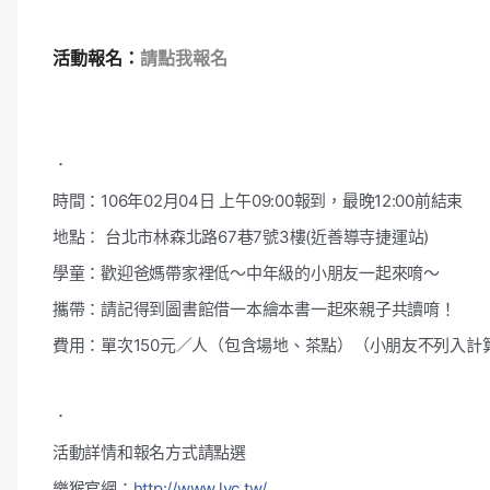
活動報名：
請點我報名
．
時間：106年02月04日 上午09:00報到，最晚12:00前結束
地點： 台北市林森北路67巷7號3樓(近善導寺捷運站)
學童：歡迎爸媽帶家裡低～中年級的小朋友一起來唷～
攜帶：請記得到圖書館借一本繪本書一起來親子共讀唷！
費用：單次150元／人（包含場地、茶點）（小朋友不列
入計
．
活動詳情和報名方式請點選
樂猴官網：
http://www.lyc.tw/