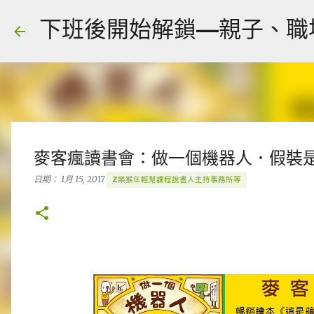
下班後開始解鎖—親子、職場、人
麥客瘋讀書會：做一個機器人．假裝
日期：
1月 15, 2017
Z樂猴年輕幫課程說書人主持事務所等