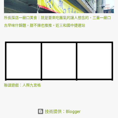
所長探店—廟口美食｜就是要來吃鑊氣的讓人想念的，三重—廟口
古早味什錦麵，甜不辣也推推。近三和國中捷運站
聯誼遊戲：人際九宮格
技術提供：Blogger