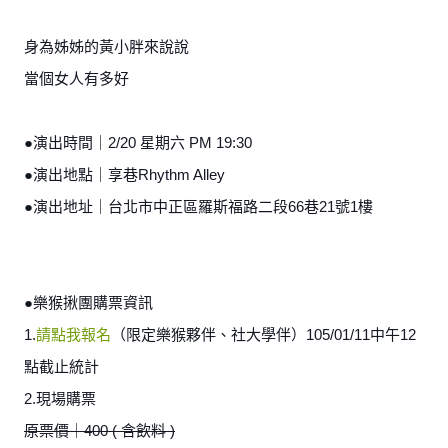
身為姊姊的黃小胖來說說
當個女人有多好
●演出時間｜2/20 星期六 PM 19:30
●演出地點｜享巷Rhythm Alley
●演出地址｜台北市中正區羅斯福路二段66巷21號1樓
●樂猴揪團購票資訊
1.
請點我報名
（限定樂猴夥伴、社大學伴）105/01/11中午12
點截止統計
2.現場購票
原票價｜400 ( 含飲料 )