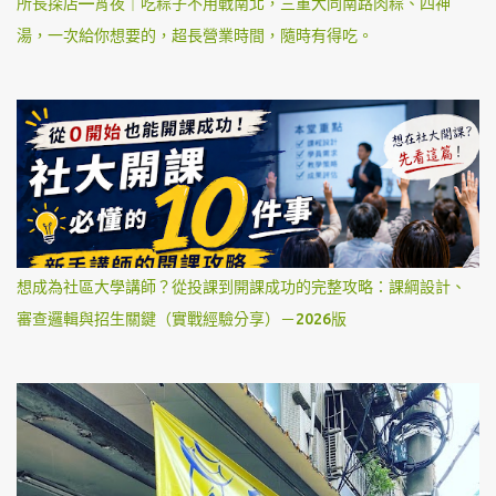
所長探店—宵夜｜吃粽子不用戰南北，三重大同南路肉粽、四神
湯，一次給你想要的，超長營業時間，隨時有得吃。
想成為社區大學講師？從投課到開課成功的完整攻略：課綱設計、
審查邏輯與招生關鍵（實戰經驗分享）－2026版