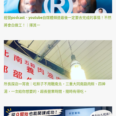
經營podcast、youtube自媒體頻道最後一定要去完成的事情！不然
將會白做工！｜擇其一
所長探店—宵夜｜吃粽子不用戰南北，三重大同南路肉粽、四神
湯，一次給你想要的，超長營業時間，隨時有得吃。