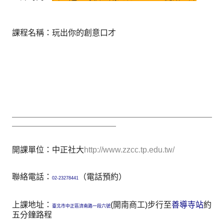
課程名稱：玩出你的創意口才
＿＿＿＿＿＿＿＿＿＿＿＿＿＿＿＿＿＿＿＿＿＿＿＿＿
＿＿＿＿＿＿＿＿＿＿＿＿＿
開課單位：中正社大
http://www.zzcc.tp.edu.tw/
聯絡電話：
（電話預約）
0
2
-
2
327844
1
上課地址：
(開南商工)步行至
善導寺站
約
臺北市中正區濟南路一段六號
五分鐘路程