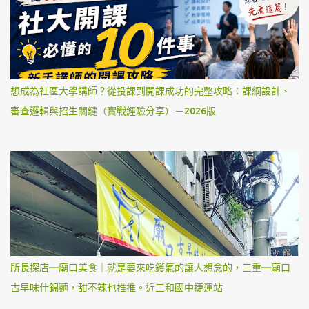
想成為社區大學講師？從投課到開課成功的完整攻略：課綱設計、
審查邏輯與招生關鍵（實戰經驗分享）－2026版
所長探店—廟口美食｜就是要來吃鑊氣的讓人想念的，三重—廟口
古早味什錦麵，甜不辣也推推。近三和國中捷運站