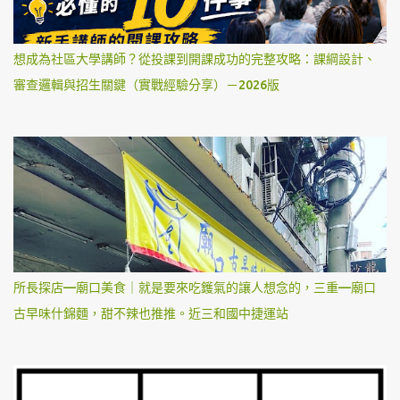
想成為社區大學講師？從投課到開課成功的完整攻略：課綱設計、
審查邏輯與招生關鍵（實戰經驗分享）－2026版
所長探店—廟口美食｜就是要來吃鑊氣的讓人想念的，三重—廟口
古早味什錦麵，甜不辣也推推。近三和國中捷運站