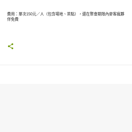
費用：單次150元／人（包含場地、茶點），還在聚會期限內麥客瘋夥
伴免費