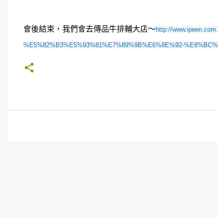
會後結束，我們會去傳品牛排輔大店～
http://www.ipeen.com
%E5%82%B3%E5%93%81%E7%89%9B%E6%8E%92-%E8%BC