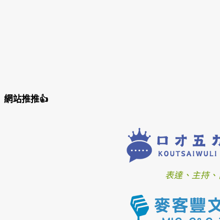
網站推推👍
表達、主持、