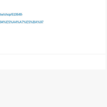
.tw/shop/610648-
%94%E5%A4%A7%E5%BA%97