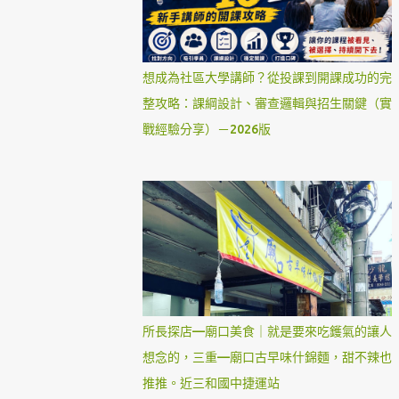
想成為社區大學講師？從投課到開課成功的完
整攻略：課綱設計、審查邏輯與招生關鍵（實
戰經驗分享）－2026版
所長探店—廟口美食｜就是要來吃鑊氣的讓人
想念的，三重—廟口古早味什錦麵，甜不辣也
推推。近三和國中捷運站