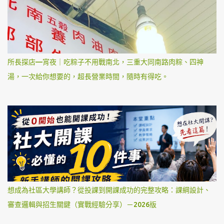
所長探店—宵夜｜吃粽子不用戰南北，三重大同南路肉粽、四神
湯，一次給你想要的，超長營業時間，隨時有得吃。
想成為社區大學講師？從投課到開課成功的完整攻略：課綱設計、
審查邏輯與招生關鍵（實戰經驗分享）－2026版