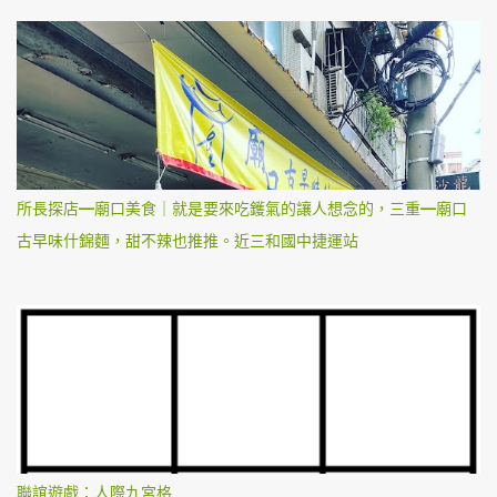
所長探店—廟口美食｜就是要來吃鑊氣的讓人想念的，三重—廟口
古早味什錦麵，甜不辣也推推。近三和國中捷運站
聯誼遊戲：人際九宮格