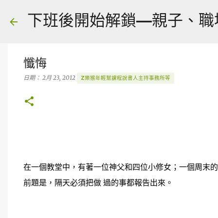
下班後開始解鎖—親子、職場、人
懺悔
日期：
2月 23, 2012
Z樂猴年輕幫課程說書人主持事務所等
在一個教堂中，有著一位神父和四位小修女；一個周末的
前題是，隔天必須把做 過的事都報告出來。