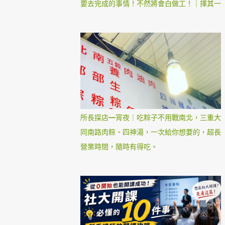
要去完成的事情！不然將會白做工！｜擇其一
所長探店—宵夜｜吃粽子不用戰南北，三重大
同南路肉粽、四神湯，一次給你想要的，超長
營業時間，隨時有得吃。