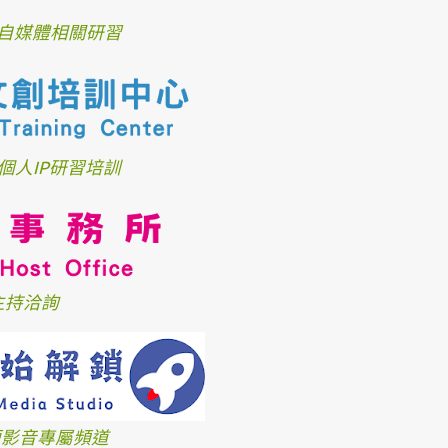
自媒體相關研習
個人IP研習培訓
主持洽詢
、短影音專屬頻道