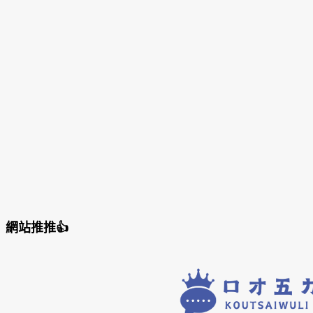
網站推推👍