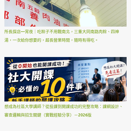
所長探店—宵夜｜吃粽子不用戰南北，三重大同南路肉粽、四神
湯，一次給你想要的，超長營業時間，隨時有得吃。
想成為社區大學講師？從投課到開課成功的完整攻略：課綱設計、
審查邏輯與招生關鍵（實戰經驗分享）－2026版