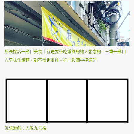
所長探店—廟口美食｜就是要來吃鑊氣的讓人想念的，三重—廟口
古早味什錦麵，甜不辣也推推。近三和國中捷運站
聯誼遊戲：人際九宮格