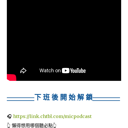
下 班 後 開 始 解 鎖
🎧
https://link.chtbl.com/micpodcast
👆 懶得想用哪個聽必點👆