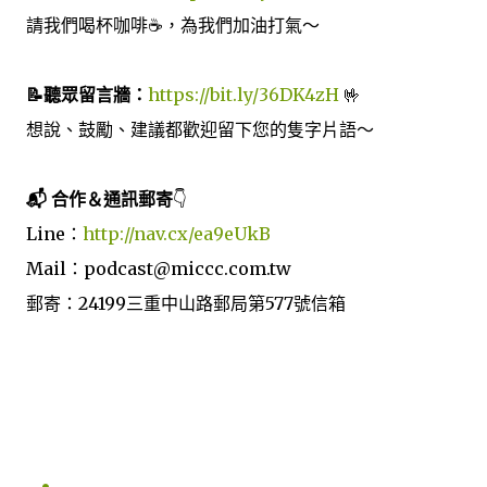
請我們喝杯咖啡☕️，為我們加油打氣～
📝聽眾留言牆：
https://bit.ly/36DK4zH
🤟
想說、鼓勵、建議都歡迎留下您的隻字片語～
📬 合作＆通訊郵寄
👇
Line：
http://nav.cx/ea9eUkB
Mail：podcast@miccc.com.tw
郵寄：24199三重中山路郵局第577號信箱