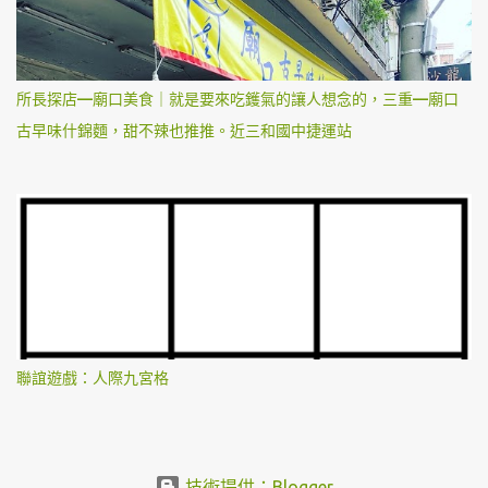
所長探店—廟口美食｜就是要來吃鑊氣的讓人想念的，三重—廟口
古早味什錦麵，甜不辣也推推。近三和國中捷運站
聯誼遊戲：人際九宮格
技術提供：Blogger