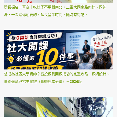
所長探店—宵夜｜吃粽子不用戰南北，三重大同南路肉粽、四神
湯，一次給你想要的，超長營業時間，隨時有得吃。
想成為社區大學講師？從投課到開課成功的完整攻略：課綱設計、
審查邏輯與招生關鍵（實戰經驗分享）－2026版