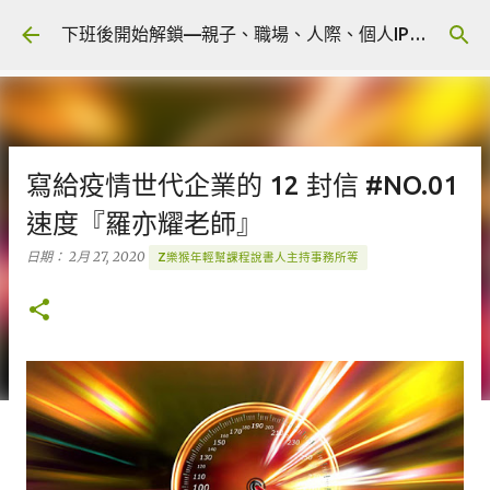
跳到主要內容
下班後開始解鎖—親子、職場、人際、個人IP 🎧 Podcast
寫給疫情世代企業的 12 封信 #NO.01
速度『羅亦耀老師』
日期：
2月 27, 2020
Z樂猴年輕幫課程說書人主持事務所等